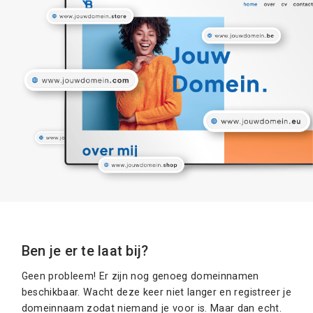
Ben je er te laat bij?
Geen probleem! Er zijn nog genoeg domeinnamen
beschikbaar. Wacht deze keer niet langer en registreer je
domeinnaam zodat niemand je voor is. Maar dan echt.